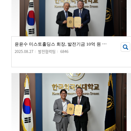
윤
윤수 미스토홀딩스 회장, 발전기금 10억 원 기부
2025.08.27
발전협력팀
6846