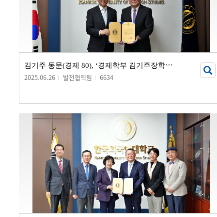
김
기주 동문(경제 80), ‘경제학부 김기주장학금’ 기부 서명식 개최
2025.06.26
발전협력팀
6634