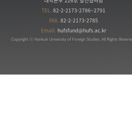
대학본부 226호 발전협력팀
TEL.
82-2-2173-2786~2791
FAX.
82-2-2173-2785
Email.
hufsfund@hufs.ac.kr
Copyright ⓒ Hankuk University of Foreign Studies. All Rights Reserv