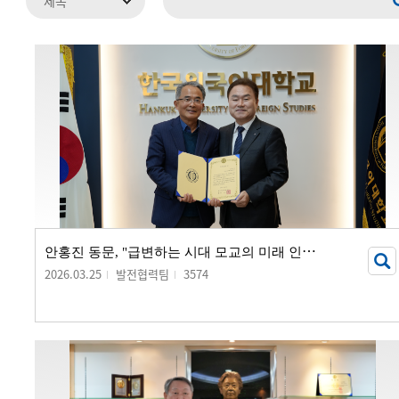
안
홍진 동문, "급변하는 시대 모교의 미래 인재 양성에 보탬되길"...
2026.03.25
발전협력팀
3574