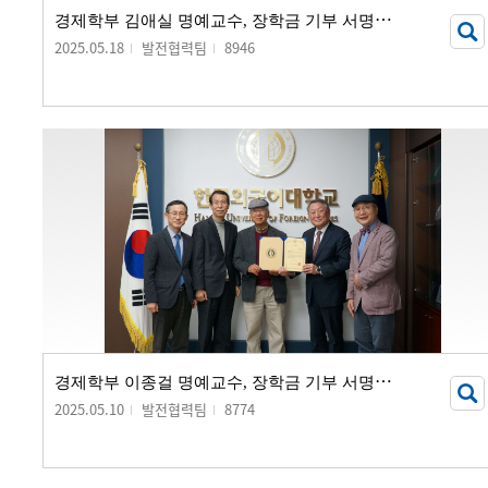
경
제학부 김애실 명예교수, 장학금 기부 서명식 개최
2025.05.18
발전협력팀
8946
경
제학부 이종걸 명예교수, 장학금 기부 서명식 개최
2025.05.10
발전협력팀
8774