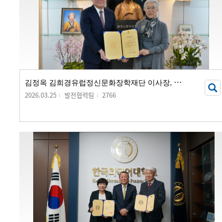
김
정옥 김희경유럽정신문화장학재단 이사장, 발전기금 20억 원 기부
2026.03.25
발전협력팀
2766