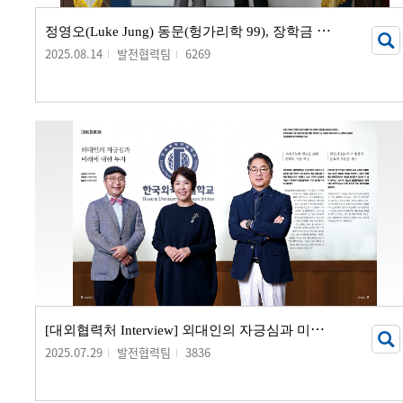
정
영오(Luke Jung) 동문(헝가리학 99), 장학금 기부 서명식 개최
2025.08.14
발전협력팀
6269
[
대외협력처 Interview] 외대인의 자긍심과 미래에 대한 투자
2025.07.29
발전협력팀
3836