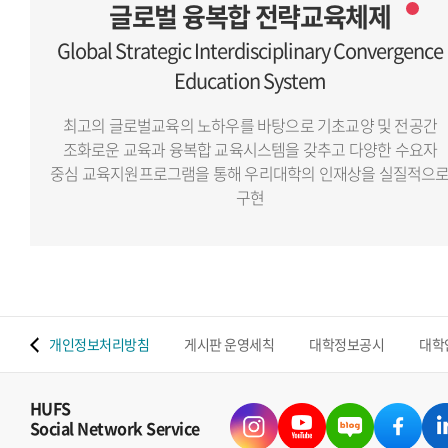
글로벌 융복합 전략교육체제
Global Strategic Interdisciplinary Convergence
Education System
최고의 글로벌교육의 노하우를 바탕으로 기초교양 및 전공간
조화로운 교육과 융복합 교육시스템을 갖추고
다양한 수요자
중심 교육지원프로그램을 통해 우리대학의 인재상을 실질적으
구현
 맵
개인정보처리방침
게시판 운영세칙
대학정보공시
대학
HUFS
Social Network Service