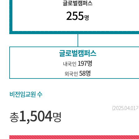
글로벌캠퍼스
255
명
글로벌캠퍼스
197명
내국인
58명
외국인
비전임교원 수
(2025.04.01
1,504
총
명