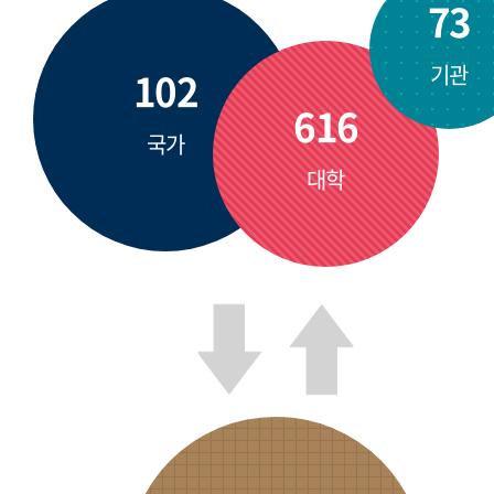
73
기관
102
616
국가
대학