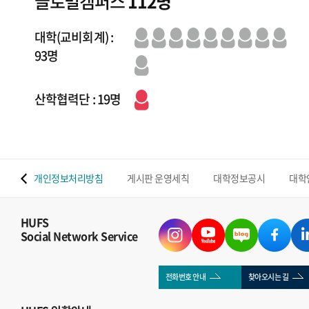
글로벌캠퍼스
112명
대학(교비회계) :
93명
산학협력단 : 19명
 맵
개인정보처리방침
게시판 운영세칙
대학정보공시
대학
HUFS
Social Network Service
전화번호 안내
찾아오시는 길