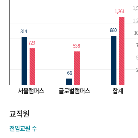
1,
1,261
1,
880
814
1
723
538
66
서울캠퍼스
글로벌캠퍼스
합계
교직원
전임교원 수