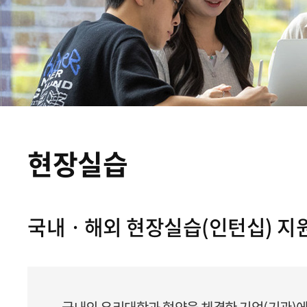
현장실습
국내ㆍ해외 현장실습(인턴십) 지