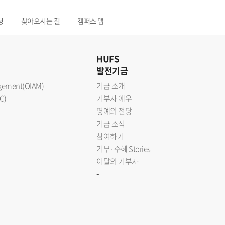
청
찾아오시는 길
캠퍼스 맵
HUFS
발전기금
nagement(OIAM)
기금 소개
C)
기부자 예우
명예의 전당
기금 소식
참여하기
기부·수혜 Stories
이달의 기부자
-