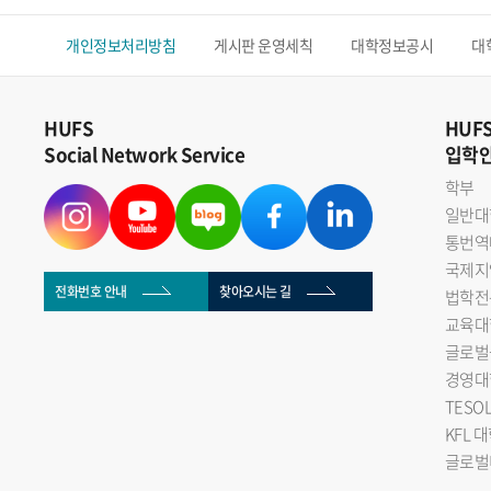
개인정보처리방침
게시판 운영세칙
대학정보공시
대
HUFS
HUF
Social Network Service
입학
학부
일반대
통번역
국제지
전화번호 안내
찾아오시는 길
법학전
교육대
글로벌
경영대
TESO
KFL 
글로벌