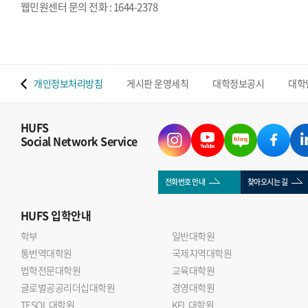
웹민원센터 문의 전화 : 1644-2378
 맵
개인정보처리방침
게시판 운영세칙
대학정보공시
대학
HUFS
Social Network Service
전화번호 안내
찾아오시는 길
HUFS
입학안내
학부
일반대학원
통번역대학원
국제지역대학원
법학전문대학원
교육대학원
글로벌공공리더십대학원
경영대학원
TESOL 대학원
KFL 대학원