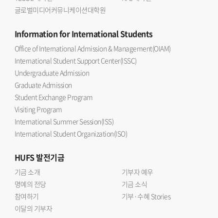
글로벌미디어커뮤니케이션대학원
Information
for International Students
Office of International Admission & Management(OIAM)
International Student Support Center(ISSC)
Undergraduate Admission
Graduate Admission
Student Exchange Program
Visiting Program
International Summer Session(ISS)
International Student Organization(ISO)
HUFS
발전기금
기금 소개
기부자 예우
명예의 전당
기금 소식
참여하기
기부·수혜 Stories
이달의 기부자