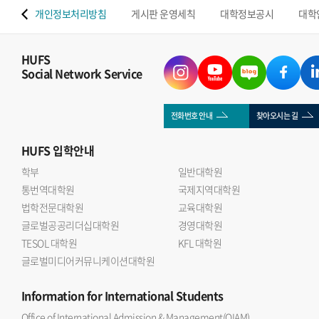
 맵
개인정보처리방침
게시판 운영세칙
대학정보공시
대학
HUFS
Social Network Service
전화번호 안내
찾아오시는 길
HUFS
입학안내
학부
일반대학원
통번역대학원
국제지역대학원
법학전문대학원
교육대학원
글로벌공공리더십대학원
경영대학원
TESOL 대학원
KFL 대학원
글로벌미디어커뮤니케이션대학원
Information
for International Students
Office of International Admission & Management(OIAM)