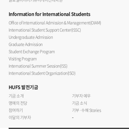
Information
for International Students
Office of International Admission & Management(OIAM)
International Student Support Center(ISSC)
Undergraduate Admission
Graduate Admission
Student Exchange Program
Visiting Program
International Summer Session(ISS)
International Student Organization(ISO)
HUFS
발전기금
기금 소개
기부자 예우
명예의 전당
기금 소식
참여하기
기부·수혜 Stories
-
이달의 기부자