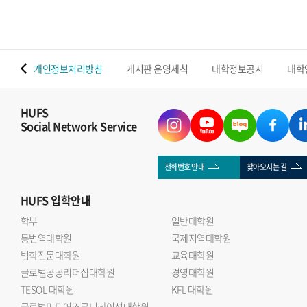
 맵
개인정보처리방침
게시판 운영세칙
대학정보공시
대학
HUFS
Social Network Service
전화번호 안내
찾아오시는 길
HUFS
입학안내
학부
일반대학원
통번역대학원
국제지역대학원
법학전문대학원
교육대학원
글로벌공공리더십대학원
경영대학원
TESOL 대학원
KFL 대학원
글로벌미디어커뮤니케이션대학원