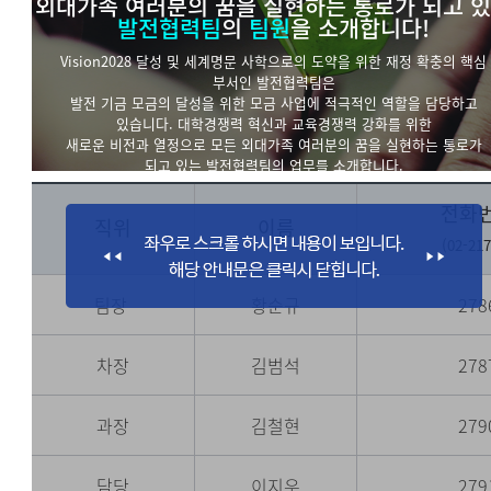
외대가족 여러분의 꿈을 실현하는 통로가 되고 
발전협력팀
의
팀원
을 소개합니다!
Vision2028 달성 및 세계명문 사학으로의 도약을 위한 재정 확충의 핵심
부서인 발전협력팀은
발전 기금 모금의 달성을 위한 모금 사업에 적극적인 역할을 담당하고
있습니다. 대학경쟁력 혁신과 교육경쟁력 강화를 위한
새로운 비전과 열정으로 모든 외대가족 여러분의 꿈을 실현하는 통로가
되고 있는 발전협력팀의 업무를 소개합니다.
전화
직위
이름
(02-217
팀장
황순규
278
차장
김범석
278
과장
김철현
279
담당
이지우
279