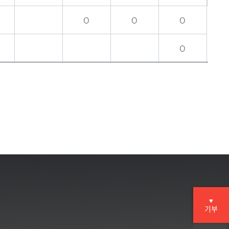
O
O
O
O
♥
기부