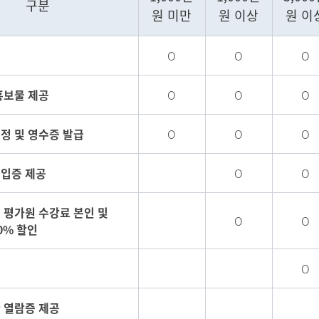
구분
원 미만
원 이상
원 이
O
O
O
홍보물 제공
O
O
O
정 및 영수증 발급
O
O
O
입증 제공
O
O
 평가원 수강료 본인 및
O
O
0% 할인
정
O
 열람증 제공