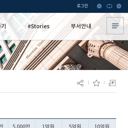
로그인
하기
#Stories
부서안내
기부·수혜스토리
업무안내
기금소식
오시는 길
추천
이달의 기부자
보
현재 페이지를 즐겨찾는 메뉴로
등록하시겠습니까?
0만
5,000만
1억원
5억원
10억원