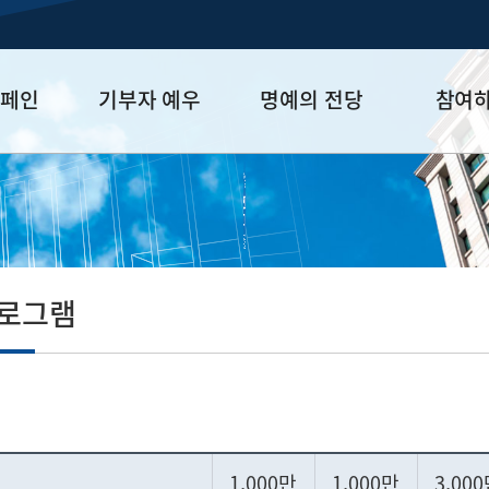
캠페인
기부자 예우
명예의 전당
참여
금
예우 프로그램
HUFS Honor
참여방법
세제 혜택
Diamond Club
기부하기
학금
Platinum Club
잠재기부자 
졸업동문 정
프로그램
업데이트
1,000만
1,000만
3,00