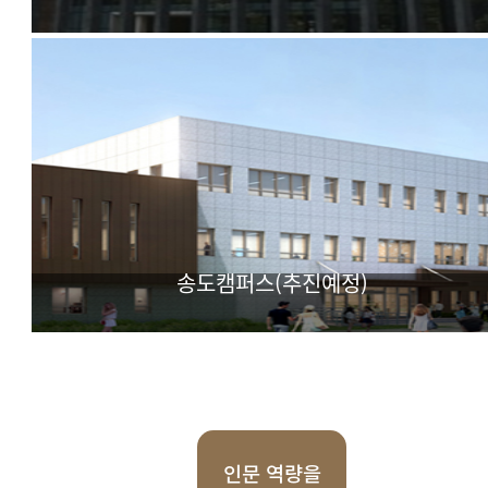
IT(Information & Technology) BT(BioTechnology) CT(Cul
Technology) 기반 실용학문 융합대학
송도캠퍼스(추진예정)
첨단과학 특화 대학
인문 역량을