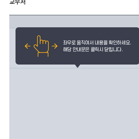
교무처
교무행정팀