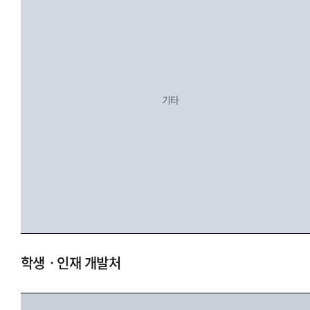
기타
학생ㆍ인재 개발처