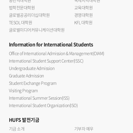
법학전문대학원
교육대학원
글로벌공공리더십대학원
경영대학원
TESOL 대학원
KFL 대학원
글로벌미디어커뮤니케이션대학원
Information
for International Students
Office of International Admission & Management(OIAM)
International Student Support Center(ISSC)
Undergraduate Admission
Graduate Admission
Student Exchange Program
Visiting Program
International Summer Session(ISS)
International Student Organization(ISO)
HUFS
발전기금
기금 소개
기부자 예우