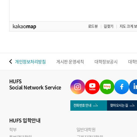
로드뷰
길찾기
지도 크게 
 맵
개인정보처리방침
게시판 운영세칙
대학정보공시
대학
HUFS
Social Network Service
전화번호 안내
찾아오시는 길
HUFS
입학안내
학부
일반대학원
통번역대학원
국제지역대학원