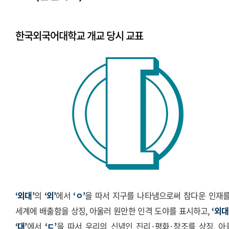
시그니처
Stationery Items
한국외국어대학교 개교 당시 교표
상징
전용서체
PPT템플릿
캐릭터
‘외대’
의
‘외’
에서
‘ㅇ’
을 따서 지구를 나타냄으로써 참다운 인재를
세계에 배출함을 상징, 아울러 원만한 인격 도야를 표시하고,
‘외대
‘대’
에서
‘ㄷ’
을 따서 우리의 신념인 진리·평화·창조를 상징, 아