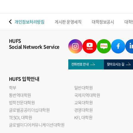
 맵
개인정보처리방침
게시판 운영세칙
대학정보공시
대학
HUFS
Social Network Service
전화번호 안내
찾아오시는 길
HUFS
입학안내
학부
일반대학원
통번역대학원
국제지역대학원
법학전문대학원
교육대학원
글로벌공공리더십대학원
경영대학원
TESOL 대학원
KFL 대학원
글로벌미디어커뮤니케이션대학원