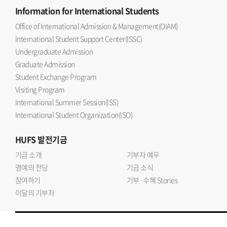
Information
for International Students
Office of International Admission & Management(OIAM)
International Student Support Center(ISSC)
Undergraduate Admission
Graduate Admission
Student Exchange Program
Visiting Program
International Summer Session(ISS)
International Student Organization(ISO)
HUFS
발전기금
기금 소개
기부자 예우
명예의 전당
기금 소식
참여하기
기부·수혜 Stories
이달의 기부자