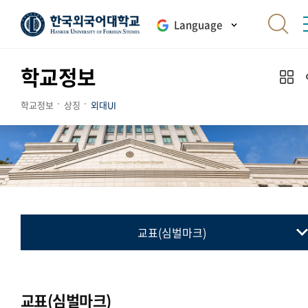
Language
학교정보
학교정보
상징
외대UI
교표(심벌마크)
교표(심벌마크)
컬러시스템
교표(심벌마크)
로고타입