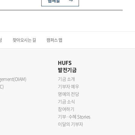
웹메일
청
찾아오시는 길
캠퍼스 맵
HUFS
발전기금
nagement(OIAM)
기금 소개
C)
기부자 예우
명예의 전당
기금 소식
참여하기
기부·수혜 Stories
이달의 기부자