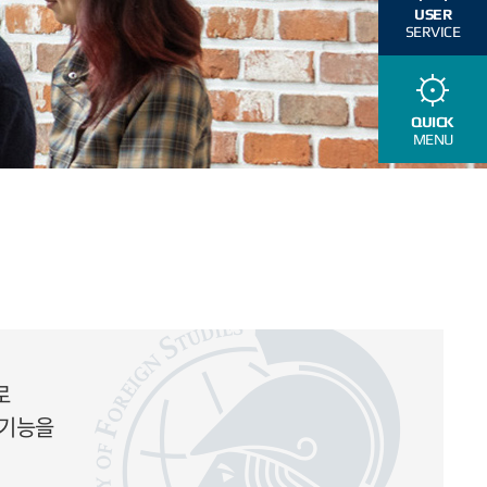
USER
SERVICE
QUICK
MENU
로
 기능을