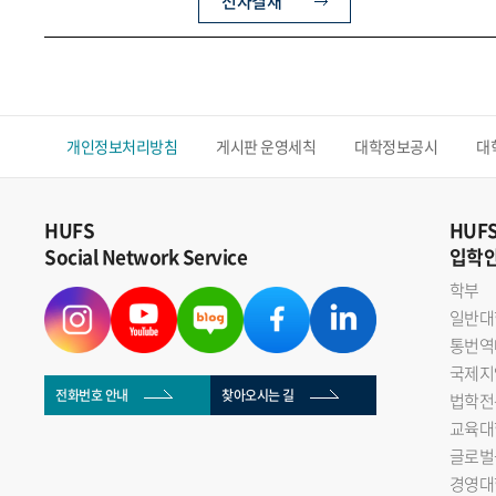
전자결재
개인정보처리방침
게시판 운영세칙
대학정보공시
대
HUFS
HUF
Social Network Service
입학
학부
일반대
통번역
국제지
전화번호 안내
찾아오시는 길
법학전
교육대
글로벌
경영대