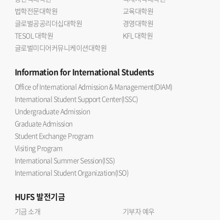
법학전문대학원
교육대학원
글로벌공공리더십대학원
경영대학원
TESOL 대학원
KFL 대학원
글로벌미디어커뮤니케이션대학원
Information
for International Students
Office of International Admission & Management(OIAM)
International Student Support Center(ISSC)
Undergraduate Admission
Graduate Admission
Student Exchange Program
Visiting Program
International Summer Session(ISS)
International Student Organization(ISO)
HUFS
발전기금
기금 소개
기부자 예우